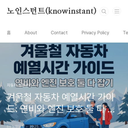
본문 바로가기
노인스턴트(knowinstant)
홈
About
Contact
Privacy Policy
Te
자동차 생활관리
겨울철 자동차 예열시간 가이
드: 연비와 엔진 보호 둘 다 잡
기
by 노인요정
2025. 12. 15.