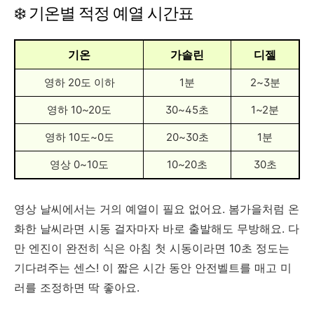
❄️ 기온별 적정 예열 시간표
기온
가솔린
디젤
영하 20도 이하
1분
2~3분
영하 10~20도
30~45초
1~2분
영하 10도~0도
20~30초
1분
영상 0~10도
10~20초
30초
영상 날씨에서는 거의 예열이 필요 없어요. 봄가을처럼 온
화한 날씨라면 시동 걸자마자 바로 출발해도 무방해요. 다
만 엔진이 완전히 식은 아침 첫 시동이라면 10초 정도는
기다려주는 센스! 이 짧은 시간 동안 안전벨트를 매고 미
러를 조정하면 딱 좋아요.