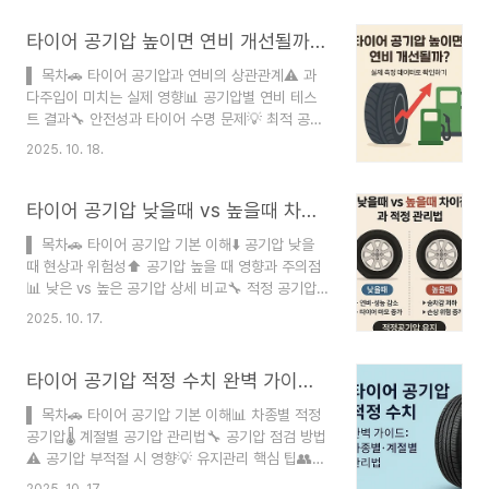
보 출처 공식자료 문서 및 웹서칭게시일 2025-12-
04 최종수정 2025-12-04광고·협찬 없음 오류 신
타이어 공기압 높이면 연비 개선될까? 실제 측정 데이터로 확인하기
고 earnspot@naver.com 겨울철이 다가오면 자
▌ 목차🚗 타이어 공기압과 연비의 상관관계⚠️ 과
동차 운전자들이 가장 신경 써야 할 부분 중 하나가
다주입이 미치는 실제 영향📊 공기압별 연비 테스
바로 타이어 공기압 관리예요. 🚗 기온이 급격하게
트 결과🔧 안전성과 타이어 수명 문제💡 최적 공기
떨어지는 겨울철에는 타이어 내부 공기가 수축하면
압 찾는 방법🌡️ 계절별 공기압 관리법⭐ 전문가 추천
서 자연스럽게 공기압이 낮아지는 현상이 발생하거
2025. 10. 18.
관리 팁❓ FAQ작성자 노인요정 ｜ 블로거검증 절차
든요. 많은 운전자분들이 여름철에 맞춰놓은 공기압
공식자료 문서 및 웹서칭게시일 2025-10-17 최종
을 그대로 유지하다가 겨울철 빙판길..
수정 2025-10-17광고·협찬 없음 오류 신고 사용
타이어 공기압 낮을때 vs 높을때 차이점과 적정 관리법
안함타이어 공기압을 높이면 연비가 좋아진다는 이
▌ 목차🚗 타이어 공기압 기본 이해⬇️ 공기압 낮을
야기, 한 번쯤 들어보셨죠? 실제로 많은 운전자들이
때 현상과 위험성⬆️ 공기압 높을 때 영향과 주의점
연비 향상을 위해 권장 공기압보다 5~10psi 높게
📊 낮은 vs 높은 공기압 상세 비교🔧 적정 공기압
주입하고 있어요. 하지만 이런 방법이 정말 효과적
관리 실전법🌡️ 계절별 공기압 조절 가이드💡 공기압
일까요? 오늘은 타이어 공기압 과다주입의 실제 영
2025. 10. 17.
점검 꿀팁과 추천사항❓ FAQ작성자 노인요정 ｜ 블
향을 데이터와 함께 자세히 알아볼게요! 🚗 국내 사
로거검증 절차 공식 자료 문서 및 웹서칭게시일
용자 리뷰를 분석해보니, 공기압을 10% 과다..
2025-10-17 최종수정 2025-10-17광고·협찬 없
타이어 공기압 적정 수치 완벽 가이드: 차종별·계절별 관리법
음 오류 신고 사용 안함타이어 공기압은 자동차 안
▌ 목차🚗 타이어 공기압 기본 이해📊 차종별 적정
전운행의 가장 기본적이면서도 중요한 요소예요. 많
공기압🌡️ 계절별 공기압 관리법🔧 공기압 점검 방법
은 운전자들이 타이어 공기압을 소홀히 하지만, 실
⚠️ 공기압 부적절 시 영향💡 유지관리 핵심 팁👥
제로 공기압이 적정 수준보다 20% 낮거나 높을 때
실사용자 경험 후기❓ FAQ작성자 노인요정 ｜ 블로
사고 위험이 3배 이상 증가한다는 통계가 있어요.
2025. 10. 17.