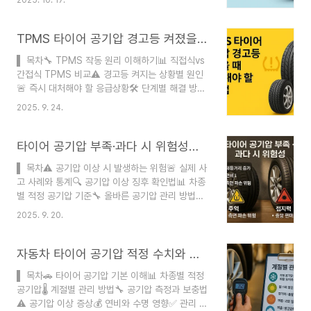
거검증 절차 공식자료 문서 및 웹서칭게시일
오늘은 타이어 공기압이 낮을 때와 높을 때 나타나
2025-10-17 최종수정 2025-10-17광고·협찬 없
는 현상과 위험성, 그리고 적정 관리법을 자세히..
음 오류 신고 사용안함타이어 공기압은 자동차 안전
TPMS 타이어 공기압 경고등 켜졌을 때 당장 해야 할 대처법
과 연비, 타이어 수명에 직접적인 영향을 미치는 중
▌ 목차🔧 TPMS 작동 원리 이해하기📊 직접식vs
요한 요소예요. 많은 운전자들이 타이어 공기압을
간접식 TPMS 비교⚠️ 경고등 켜지는 상황별 원인
소홀히 하지만, 실제로는 매월 점검해야 할 필수 관
🚨 즉시 대처해야 할 응급상황🛠️ 단계별 해결 방법
리 항목이랍니다. 적정 공기압을 유지하면 연비가
🔍 TPMS 센서 관리법💰 수리 비용과 절약 팁❓
3~5% 향상되고, 타이어 수명도 20% 이상 연장될
2025. 9. 24.
FAQ운전 중 갑자기 계기판에 노란색이나 빨간색
수 있어요. 우리나라처럼 사계절이 뚜렷한 환경에서
타이어 모양의 경고등이 켜지면 당황하게 되죠. 이
는 계절별로 공기압 관리가 특히 중요해요. 여름과
게 바로 TPMS(Tire Pressure Monitoring
타이어 공기압 부족·과다 시 위험성과 사고 사례, 적정 관리법까지
..
System) 경고등이에요. 2013년부터 국내 모든 신
▌ 목차⚠️ 공기압 이상 시 발생하는 위험🚨 실제 사
차에 의무 장착되고 있는 이 시스템은 타이어 공기
고 사례와 통계🔍 공기압 이상 징후 확인법📊 차종
압이 비정상일 때 운전자에게 알려주는 중요한 안전
별 적정 공기압 기준🔧 올바른 공기압 관리 방법💡
장치랍니다. 🚗 TPMS는 단순히 공기압만 체크하
TPMS 활용과 주의사항🌡️ 계절별 공기압 관리 팁❓
는 게 아니라 타이어 온도, 센서 배터리 상태까지 모
2025. 9. 20.
FAQ타이어 공기압은 단순히 승차감만 좌우하는 게
니터링해요. 특히 고속도로 주행 중 타이어 펑크나
아니에요. 잘못된 공기압은 생명을 위협하는 대형
공기압 부족으로 인한 사고를 예방하는..
사고로 이어질 수 있답니다. 한국도로공사 통계에
자동차 타이어 공기압 적정 수치와 계절별 관리법
따르면 고속도로 사고의 약 15%가 타이어 문제로
▌ 목차🚗 타이어 공기압 기본 이해📊 차종별 적정
발생하고 있어요. 특히 여름철 고속 주행 중 타이어
공기압🌡️ 계절별 관리 방법🔧 공기압 측정과 보충법
파열 사고의 80% 이상이 공기압 부족이 원인이었
⚠️ 공기압 이상 증상💰 연비와 수명 영향✅ 관리 체
다고 해요. 많은 운전자들이 타이어 공기압을 소홀