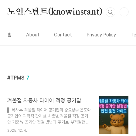
본문 바로가기
노인스턴트(knowinstant)
홈
About
Contact
Privacy Policy
Te
TPMS
7
겨울철 자동차 타이어 적정 공기압 설정법과 안전 운전 가이드
▌ 목차🚗 겨울철 타이어 공기압의 중요성❄️ 온도와
공기압의 과학적 관계📊 차종별 겨울철 적정 공기
압 기준🔧 공기압 점검 방법과 주기⚠️ 부적절한 공
기압의 위험성💡 겨울철 타이어 관리 핵심 팁📌 실
2025. 12. 4.
사용 경험 후기❓ FAQ작성자 노인요정 ｜ 블로거정