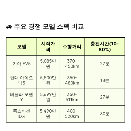
🚙 주요 경쟁 모델 스펙 비교
시작가
충전시간(10-
모델
주행거리
격
80%)
5,085만
370-
기아 EV5
27분
원
450km
현대 아이오
5,500만
350-
18분
닉5
원
480km
테슬라 모델
5,699만
350-
27분
Y
원
511km
폭스바겐
5,490만
400-
30분
ID.4
원
520km