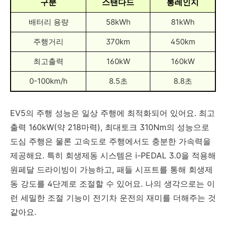
구분
스탠다드
롱레인지
배터리 용량
58kWh
81kWh
주행거리
370km
450km
최고출력
160kW
160kW
0-100km/h
8.5초
8.8초
EV5의 주행 성능은 일상 주행에 최적화되어 있어요. 최고
출력 160kW(약 218마력), 최대토크 310Nm의 성능으로
도심 주행은 물론 고속도로 주행에서도 충분한 가속력을
제공해요. 특히 회생제동 시스템은 i-PEDAL 3.0을 적용해
원페달 드라이빙이 가능하고, 패들 시프트를 통해 회생제
동 강도를 4단계로 조절할 수 있어요. 나의 생각으로는 이
런 세밀한 조절 기능이 전기차 운전의 재미를 더해주는 것
같아요.