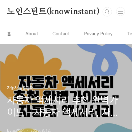
본문 바로가기
노인스턴트(knowinstant)
홈
About
Contact
Privacy Policy
Te
자동차 생활관리
자동차 액세서리 추천 완벽가
이드 - 자동차 액세서리, 자동
차 액세서리 추천, 차량 용품,
by 노인요정
2025. 8. 12.