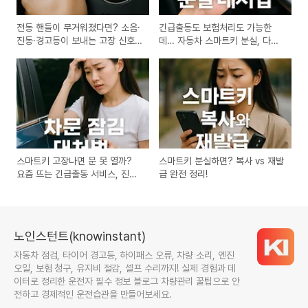
전동 핸들이 무거워졌다면? 소음·
긴급출동도 보험처리도 가능한
진동·경고등이 보내는 고장 신호
데… 자동차 스마트키 분실, 다들
일까요?
어떻게 대처할까?
스마트키 고장나면 문 못 열까?
스마트키 분실하면? 복사 vs 재발
요즘 뜨는 긴급출동 서비스, 진짜
급 완전 정리!
도움 될까?
노인스턴트(knowinstant)
자동차 점검, 타이어 경고등, 하이패스 오류, 차량 소리, 엔진
오일, 보험 청구, 유지비 절감, 셀프 수리까지! 실제 경험과 데
이터로 정리한 운전자 필수 정보 블로그 차량관리 꿀팁으로 안
전하고 경제적인 운전습관을 만들어보세요.