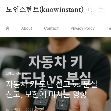
본문 바로가기
노인스턴트(knowinstant)
홈
About
Contact
Privacy Policy
Te
자동차 생활관리
자동차 키 도난 신고 vs 분실
신고, 보험에 미치는 영향
by 노인요정
2025. 6. 10.