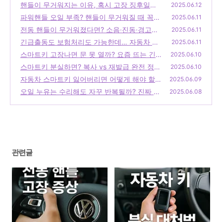
핸들이 무거워지는 이유, 혹시 고장 징후일까
2025.06.12
요? 지금 조향장치 점검이 필요한 진짜 이유
파워핸들 오일 부족? 핸들이 무거워질 때 꼭
2025.06.11
는?
확인해야 할 신호들!
(2)
전동 핸들이 무거워졌다면? 소음·진동·경고등
(4)
2025.06.11
이 보내는 고장 신호일까요?
긴급출동도 보험처리도 가능한데… 자동차 스
(1)
2025.06.11
마트키 분실, 다들 어떻게 대처할까?
스마트키 고장나면 문 못 열까? 요즘 뜨는 긴
(3)
2025.06.10
급출동 서비스, 진짜 도움 될까?
스마트키 분실하면? 복사 vs 재발급 완전 정
(4)
2025.06.10
리!
자동차 스마트키 잃어버리면 어떻게 해야 할
(1)
2025.06.09
까? 비용부터 보험 적용, 예방까지 완벽 정리!
오일 누유는 수리해도 자꾸 반복될까? 진짜 원
2025.06.08
인과 근본 해결법은 따로 있다!
(6)
(3)
관련글