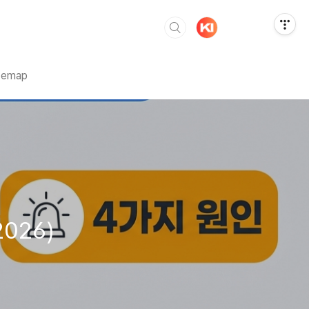
temap
026)