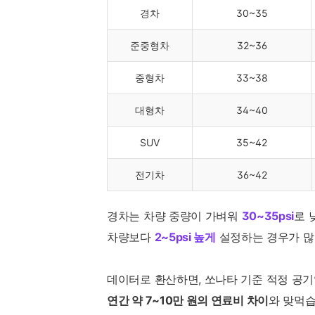
경차
30~35
준중형차
32~36
중형차
33~38
대형차
34~40
SUV
35~42
전기차
36~42
경차는 차량 중량이 가벼워
30~35psi
로 
차량보다
2~5psi 높게
설정하는 경우가 많
데이터로 환산하면, 쏘나타 기준 적정 공
연간 약 7~10만 원의 연료비 차이
와 맞먹습