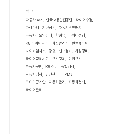
태그
자동차365
한국교통안전공단
타이어수명
차량관리
차량점검
자동차스크래치
자동차
오일필터
합성유
타이어점검
K8 타이어 관리
차량관리팁
런플랫타이어
사이버검사소
광유
셀프정비
차량정비
타이어교체시기
오일교체
엔진오일
자동차보험
K8 정비
종합검사
자동차검사
엔진관리
TPMS
타이어공기압
자동차관리
자동차정비
타이어관리