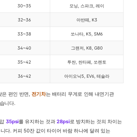
30~35
모닝, 스파크, 레이
32~36
아반떼, K3
33~38
쏘나타, K5, SM6
34~40
그랜저, K8, G80
35~42
투싼, 싼타페, 쏘렌토
36~42
아이오닉5, EV6, 테슬라
낮은 편인 반면,
전기차
는 배터리 무게로 인해 내연기관
습니다.
기압
35psi
를 유지하는 것과
28psi
로 방치하는 것의 차이는
니다. 커피 50잔 값이 타이어 바람 하나에 달려 있는