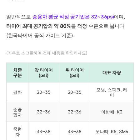
일반적으로
승용차 평균 적정 공기압은 32~36psi
이며,
타이어 최대 공기압의 약 80%
를 적정 수준으로 봅니다
(한국타이어 공식 가이드 기준).
(좌우로 스크롤하여 전체 내용을 확인하세요)
차종
앞 타이어
뒤 타이어
대표 차량
구분
(psi)
(psi)
모닝, 스파크, 레
경차
30~35
30~35
이
준중
32~36
32~36
아반떼, K3
형차
중형
33~38
33~38
쏘나타, K5, SM6
차