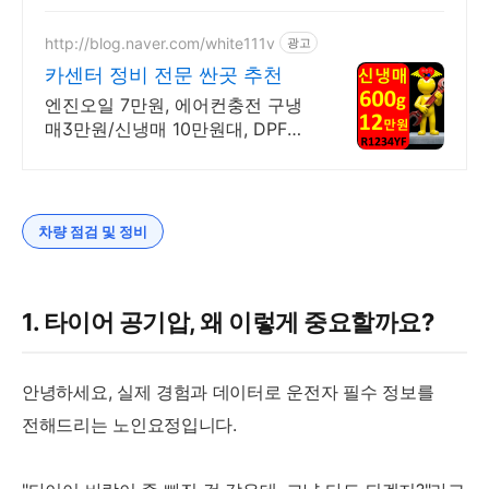
한번에 확실하게, 10년 더 안전하
게..
http://blog.naver.com/white111v
광고
카센터 정비 전문 싼곳 추천
엔진오일 7만원, 에어컨충전 구냉
매3만원/신냉매 10만원대, DPF클
리닝 20만원 엔진오일 7만원, 에어
컨충전 구냉매3만원/신냉매 10만
원대, DPF클리닝 20만원
차량 점검 및 정비
1. 타이어 공기압, 왜 이렇게 중요할까요?
안녕하세요, 실제 경험과 데이터로 운전자 필수 정보를
전해드리는 노인요정입니다.