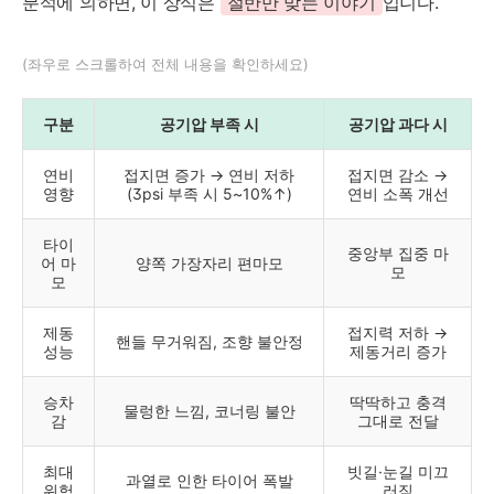
분석에 의하면, 이 상식은
절반만 맞는 이야기
입니다.
(좌우로 스크롤하여 전체 내용을 확인하세요)
구분
공기압 부족 시
공기압 과다 시
연비
접지면 증가 → 연비 저하
접지면 감소 →
영향
(3psi 부족 시 5~10%↑)
연비 소폭 개선
타이
중앙부 집중 마
어 마
양쪽 가장자리 편마모
모
모
제동
접지력 저하 →
핸들 무거워짐, 조향 불안정
성능
제동거리 증가
승차
딱딱하고 충격
물렁한 느낌, 코너링 불안
감
그대로 전달
최대
빗길·눈길 미끄
과열로 인한 타이어 폭발
위험
러짐