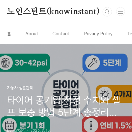
본문 바로가기
노인스턴트(knowinstant)
홈
About
Contact
Privacy Policy
Te
자동차 생활관리
타이어 공기압 적정 수치와 셀
프 보충 방법 5단계 총정리
(2026)
by 노인요정
2026. 3. 10.