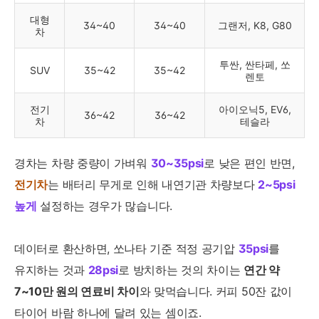
대형
34~40
34~40
그랜저, K8, G80
차
투싼, 싼타페, 쏘
SUV
35~42
35~42
렌토
전기
아이오닉5, EV6,
36~42
36~42
차
테슬라
경차는 차량 중량이 가벼워
30~35psi
로 낮은 편인 반면,
전기차
는 배터리 무게로 인해 내연기관 차량보다
2~5psi
높게
설정하는 경우가 많습니다.
데이터로 환산하면, 쏘나타 기준 적정 공기압
35psi
를
유지하는 것과
28psi
로 방치하는 것의 차이는
연간 약
7~10만 원의 연료비 차이
와 맞먹습니다. 커피 50잔 값이
타이어 바람 하나에 달려 있는 셈이죠.