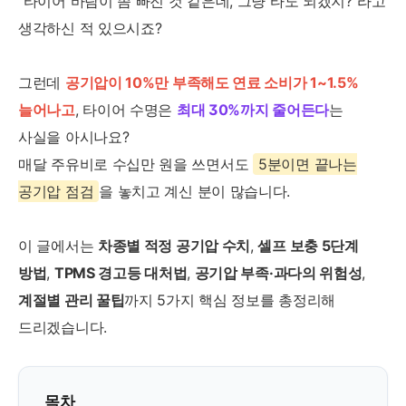
"타이어 바람이 좀 빠진 것 같은데, 그냥 타도 되겠지?"라고
생각하신 적 있으시죠?
그런데
공기압이 10%만 부족해도 연료 소비가 1~1.5%
늘어나고
, 타이어 수명은
최대 30%까지 줄어든다
는
사실을 아시나요?
매달 주유비로 수십만 원을 쓰면서도
5분이면 끝나는
공기압 점검
을 놓치고 계신 분이 많습니다.
이 글에서는
차종별 적정 공기압 수치
,
셀프 보충 5단계
방법
,
TPMS 경고등 대처법
,
공기압 부족·과다의 위험성
,
계절별 관리 꿀팁
까지 5가지 핵심 정보를 총정리해
드리겠습니다.
목차