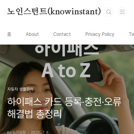
본문 바로가기
노인스턴트(knowinstant)
홈
About
Contact
Privacy Policy
Te
자동차 생활관리
하이패스 카드 등록·충전·오류
해결법 총정리
by 노인요정
2025. 7. 4.