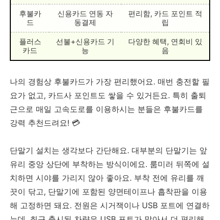
후불카
신용카드 연동 자
편리함, 카드 포인트 적
드
동결제
립
플러스
선불+신용카드 기
다양한 혜택, 연회비 있
카드
능
음
나의 경험상 후불카드가 가장 편리했어요. 매번 충전할 필
요가 없고, 카드사 포인트도 쌓을 수 있거든요. 특히 출퇴
근으로 매일 고속도로를 이용하시는 분들은 후불카드를
강력 추천드려요! 💳
단말기 설치는 생각보다 간단해요. 대부분의 단말기는 앞
유리 중앙 상단에 부착하는 방식이에요. 룸미러 뒤쪽에 설
치하면 시야를 가리지 않아 좋아요. 부착 전에 유리를 깨
끗이 닦고, 단말기에 포함된 양면테이프나 흡착판을 이용
해 고정하면 돼요. 전원은 시거잭이나 USB 포트에 연결하
는데, 최근 출시된 차량은 USB 포트가 많아서 더 편리해