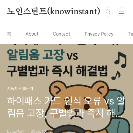
본문 바로가기
노인스턴트(knowinstant)
홈
About
Contact
Privacy Policy
Te
자동차 생활관리
하이패스 카드 인식 오류 vs 알
림음 고장, 구별법과 즉시 해결
법
by 노인요정
2025. 10. 13.