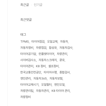
최근글
인기글
최근댓글
태그
TPMS
타이어점검
오일교체
자동차
자동차정비
차량점검
합성유
자동차검사
타이어공기압
런플랫타이어
차량관리
사이버검사소
자동차스크래치
광유
타이어관리
K8 정비
셀프정비
한국교통안전공단
타이어수명
종합검사
엔진관리
자동차365
자동차보험
타이어교체시기
오일필터
엔진오일
차량관리팁
자동차관리
K8 타이어 관리
차량정비