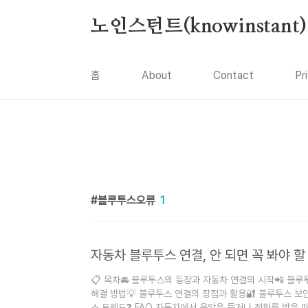
본문 바로가기
노인스턴트(knowinstant)
홈
About
Contact
Pr
블루투스오류
1
자동차 블루투스 연결, 안 되면 꼭 봐야 할
📋 목차🚘 블루투스의 등장과 자동차 연결의 시작📲 블루
해결 방법💡 블루투스 연결의 장점과 활용🔐 블루투스 보안
스 트렌드❓ FAQ 자동차에서 음악을 듣거나 전화를 받을 