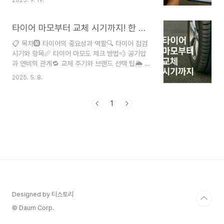
공식자료 문서 및 웹서칭게시일 2025-09-18 최
오늘은 타이어 공기압이 낮을 때와 높을 때 나타나
종수정 2025-09-18광고·협찬 없음 오류 신고 사
는 현상과 위험성, 그리고 적정 관리법을 자세히..
용 안함자동차 타이어 공기압은 안전운전의 시작이
타이어 마모부터 교체 시기까지! 한 번에 끝내는 2025 타이어 점검 가이드
자 연비 절약의 핵심이에요. 적정 공기압을 유지하
📋 목차🛞 타이어의 중요성과 역할🔍 타이어 점검
면 타이어 수명이 25% 이상 늘어나고, 연비도
시기와 항목📏 타이어 마모도 체크 방법💨 공기압
3~5% 개선된다는 사실 알고 계셨나요? 특히 계절
과 연비의 관계🔁 교체 주기와 브랜드 선택 팁🌦️ 계
이 바뀔 때마다 온도 변화로 인해 타이어 공기압이
절별 타이어 관리법⚠️ 점검 미흡 시 생기는 위험❓
자연스럽게 변하기 때문에 정기적인 체크가 필수랍
2025. 5. 8.
FAQ 타이어는 자동차의 ‘발’이라고 불릴 만큼 중요
니다! 🚗 많은 운전자들이 타이어 공기압을 소홀히
한 부품이에요. 운전자의 생명과 직결된 만큼 정기
하다가 펑크나 편마모로 큰 비용을 지출하게 돼요.
적인 점검이 꼭 필요해요. 단순히 공기압만 맞추는
1
..
게 아니라, 마모 상태와 이상 여부까지 확인해야 해
요. 도로 위 돌발 상황에서 타이어 상태가 좋지 않으
면 제동력이 떨어지고 사고 위험이 커지죠. 특히 장
거리 운전이나 계절이 바뀌는 시점엔 필수적으로 타
이어를 점검하는 습관이 중요해요. 내가 생각했을
때 타이어는 보험보다 더 중요한 '움직이는 안전장
치'예요. 2025년 현재, 첨단 차량에도 타이어는 ..
Designed by 티스토리
© Daum Corp.