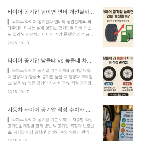
는데요, 이건 타이어에 문제가 있어서가 아니라 물
리학적 원리 때문이에요. 🚗 기온이 10도 떨어질 때
타이어 공기압 높이면 연비 개선될까? 실제 측정 데이터로 확인하기
마다 타이어 공기압은 약 1psi(0.07bar) 정도 감소
▌ 목차🚗 타이어 공기압과 연비의 상관관계⚠️ 과
하는 특성이 있어서, 한여름에 맞춰둔 공기압이 한
다주입이 미치는 실제 영향📊 공기압별 연비 테스
겨울에는 상당히 부족해질 수 있답니다. 타이어 공
트 결과🔧 안전성과 타이어 수명 문제💡 최적 공기
기압이 적정 수준 이하로 떨어지면 연비 저하, 제동
압 찾는 방법🌡️ 계절별 공기압 관리법⭐ 전문가 추천
거리 증가, 조향 불안정 같은 문제가 발생해요. 특히
2025. 10. 18.
관리 팁❓ FAQ작성자 노인요정 ｜ 블로거검증 절차
눈길이나 빙판길에서는 이런 문제가 더욱 심각해질
공식자료 문서 및 웹서칭게시일 2025-10-17 최종
수 있기 때문에 겨울철 타이어 관리는 안전 운전의
수정 2025-10-17광고·협찬 없음 오류 신고 사용
타이어 공기압 낮을때 vs 높을때 차이점과 적정 관리법
핵심이라..
안함타이어 공기압을 높이면 연비가 좋아진다는 이
▌ 목차🚗 타이어 공기압 기본 이해⬇️ 공기압 낮을
야기, 한 번쯤 들어보셨죠? 실제로 많은 운전자들이
때 현상과 위험성⬆️ 공기압 높을 때 영향과 주의점
연비 향상을 위해 권장 공기압보다 5~10psi 높게
📊 낮은 vs 높은 공기압 상세 비교🔧 적정 공기압
주입하고 있어요. 하지만 이런 방법이 정말 효과적
관리 실전법🌡️ 계절별 공기압 조절 가이드💡 공기압
일까요? 오늘은 타이어 공기압 과다주입의 실제 영
2025. 10. 17.
점검 꿀팁과 추천사항❓ FAQ작성자 노인요정 ｜ 블
향을 데이터와 함께 자세히 알아볼게요! 🚗 국내 사
로거검증 절차 공식 자료 문서 및 웹서칭게시일
용자 리뷰를 분석해보니, 공기압을 10% 과다..
2025-10-17 최종수정 2025-10-17광고·협찬 없
자동차 타이어 공기압 적정 수치와 계절별 관리법
음 오류 신고 사용 안함타이어 공기압은 자동차 안
▌ 목차🚗 타이어 공기압 기본 이해📊 차종별 적정
전운행의 가장 기본적이면서도 중요한 요소예요. 많
공기압🌡️ 계절별 관리 방법🔧 공기압 측정과 보충법
은 운전자들이 타이어 공기압을 소홀히 하지만, 실
⚠️ 공기압 이상 증상💰 연비와 수명 영향✅ 관리 체
제로 공기압이 적정 수준보다 20% 낮거나 높을 때
크리스트❓ FAQ작성자 노인요정 | 블로거검증 절차
사고 위험이 3배 이상 증가한다는 통계가 있어요.
2025. 9. 19.