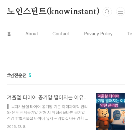
본문 바로가기
노인스턴트(knowinstant)
홈
About
Contact
Privacy Policy
Te
안전운전
5
겨울철 타이어 공기압 떨어지는 이유와 안전 관리법
▌ 목차겨울철 타이어 공기압 기본 이해과학적 원리
와 온도 관계공기압 저하 시 위험성올바른 공기압
점검 방법겨울철 타이어 유지 관리법실사용 경험 후
기핵심 요약 정리FAQ 겨울이 되면 자동차 타이어
2025. 12. 8.
공기압이 자연스럽게 떨어지는 현상을 경험하게 되