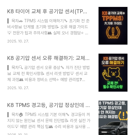
차 정비 블로거검증 절차 기아자동차 공식 매뉴얼,
정비 전문가 인터뷰, K8 오너 커뮤니티 실사용 후기
K8 타이어 교체 후 공기압 센서(TPMS) 초기화 가이드
종합게시일 2025-10-27 최종수정 2025-10-27
▌ 목차🚗 TPMS 시스템 이해하기🔧 초기화 전 준
광고·협찬 없음 오류 신고
비사항📊 단계별 초기화 방법📝 오류 해결 가이드
earnspot@naver.comK8 공기압 경고등이 켜졌
💡 전문가 팁과 주의사항👥 실제 오너 경험담⭐ 정
을 때 당황하신 적 있으신가요? 저도 처음엔 정비소
비소 vs 셀프 비교❓ FAQ작성자 노인요정 ｜ 자동
직행을 생각했는데, 알고 보니 DIY로 충분히 해결
2025. 10. 27.
차 블로거검증 절차 기아자동차 공식 매뉴얼, 정비
가능한 경우가 많더라고요. 특히 K8의 TPMS(타이
지침서, 실제 K8 오너 커뮤니티 자료 교차 검증게시
어 공기압 모니터링 시스템)는 사용자 친화적으로
일 2025-10-27 최종수정 2025-10-27광고·협
K8 공기압 센서 오류 해결하기: 교체 전 필수 확인사항
설계되어..
찬 없음 오류 신고 earnspot@naver.comK8 타
▌ 목차🔍 공기압 센서 오류 증상🔧 자가 진단 방법
이어 교체 후 계기판에 뜨는 경고등 때문에 당황하
📊 교체 전 확인사항📝 센서 리셋 방법💡 센서 교
셨나요? 타이어 공기압 모니터링 시스템(TPMS)
체 과정👥 비용과 정비소 선택⭐ 예방 관리법❓
초기화는 생각보다 간단해요. 2021년부터 2025년
FAQ작성자 노인요정 ｜ 블로거검증 절차 공식자료
모델까지 K8 전 차종에 적용되는 방법을 상세히 알
2025. 10. 27.
문서 및 웹서칭게시일 2025-10-27 최종수정
려드릴게요. 특히 K8 하이브리드와 가솔린 모델의
2025-10-27광고·협찬 없음 오류 신고
차이점, 계절용 타이어 교체 시 ..
earnspot@naver.comK8 공기압 센서 오류는
K8 TPMS 경고등, 공기압 정상인데 왜 안 꺼지는 이유와 해결법
많은 운전자들이 겪는 문제예요. 계기판에 갑자기
▌ 목차🏠 TPMS 시스템 기본 이해🔧 경고등이 꺼
타이어 공기압 경고등이 뜨면서 당황하게 되는데,
지지 않는 원인📊 센서 문제 진단법📝 리셋 실전 가
실제로는 타이어 공기압이 정상인 경우가 많답니다.
이드💡 예방 관리 핵심 팁👥 수리 비용과 실사용 후
이런 상황에서 무작정 센서를 교체하기보다는 정확
기⭐ 정비소 선택 추천❓ FAQ작성자 노인요정 ｜ 자
한 진단과 확인이 필요해요. TPMS(타이어 공기압
2025. 10. 21.