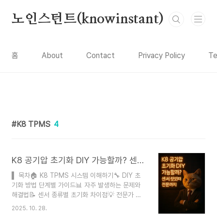
본문 바로가기
노인스턴트(knowinstant)
홈
About
Contact
Privacy Policy
Te
K8 TPMS
4
K8 공기압 초기화 DIY 가능할까? 센서 리셋부터 전문가 필요 상황까지
▌ 목차🏠 K8 TPMS 시스템 이해하기🔧 DIY 초
기화 방법 단계별 가이드📊 자주 발생하는 문제와
해결법📝 센서 종류별 초기화 차이점💡 전문가 도
움이 필요한 경우👥 비용 비교와 실사용 후기⭐ 유
2025. 10. 28.
지보수 팁과 예방법❓ FAQ작성자 노인요정 ｜ 자동