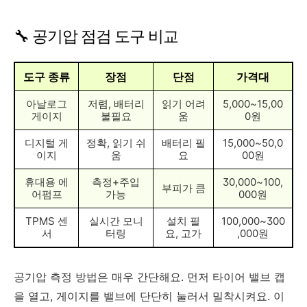
🔧 공기압 점검 도구 비교
도구 종류
장점
단점
가격대
아날로그
저렴, 배터리
읽기 어려
5,000~15,00
게이지
불필요
움
0원
디지털 게
정확, 읽기 쉬
배터리 필
15,000~50,0
이지
움
요
00원
휴대용 에
측정+주입
30,000~100,
부피가 큼
어펌프
가능
000원
TPMS 센
실시간 모니
설치 필
100,000~300
서
터링
요, 고가
,000원
공기압 측정 방법은 매우 간단해요. 먼저 타이어 밸브 캡
을 열고, 게이지를 밸브에 단단히 눌러서 밀착시켜요. 이