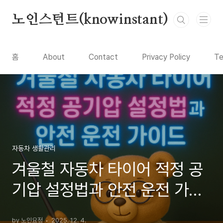
본문 바로가기
노인스턴트(knowinstant)
홈
About
Contact
Privacy Policy
Te
자동차 생활관리
겨울철 자동차 타이어 적정 공
기압 설정법과 안전 운전 가이
드
by 노인요정
2025. 12. 4.