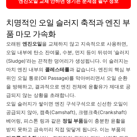
엔진오일 교체 안하면 생기는 문제점 필수 정보
치명적인 오일 슬러지 축적과 엔진 부
품 마모 가속화
오래된
엔진오일
을 교체하지 않고 지속적으로 사용하면,
오일 내부에 탄소 잔여물, 수분, 먼지 등이 뒤섞여 ‘슬러지
(Sludge)’라는 끈적한 덩어리가 생성됩니다. 이 슬러지는
마치 엔진 내부의
콜레스테롤
과 같습니다. 엔진의 핵심 부
위인 오일 통로(Oil Passage)를 막아버리면서 오일 순환
을 방해하고, 결과적으로 엔진 전체에 윤활유가 제대로 공
급되지 않는 상황을 초래합니다.
오일 슬러지가 쌓이면 엔진 구석구석으로 신선한 오일이
공급되지 않아, 캠축(Camshaft), 크랭크축(Crankshaft)
베어링, 피스톤 링과 같은
정밀 부품
들이 충분한 윤활을
받지 못하고 금속끼리 직접 맞닿게 됩니다. 이는 부품의