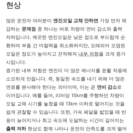
현상
많은 운전자 여러분이
엔진오일 교체 안하면
가장 먼저 체
감하는
문제점
중 하나는 바로 차량의 연비 감소와 출력
저하입니다. 깨끗한 엔진오일은 낮은 점도로 부드럽게 순
환하며 부품 간 마찰력을 최소화하지만, 오래되어 오염된
오일은 점도가 높아지고 끈적해져
내부 저항
을 크게 증가
시킵니다.
증가된 내부 저항은 엔진이 더 많은 에너지를 윤활 작용에
소모하게 만듭니다. 즉, 동일한 속도를 내기 위해 더 많은
연료를 분사해야 한다는 의미이며, 이는 곧
연비 감소
로
이어집니다. 예를 들어, 리터당 15km를 주행하던 차량이
오일 교체 시기를 놓쳤을 때 13km 이하로 떨어지는 것을
쉽게 관찰할 수 있습니다. 또한, 가속 페달을 밟았을 때 반
응이 늦어지거나 최고 속도에 도달하는 시간이 길어지는
출력 저하
현상도 함께 나타나 운전의 만족도를 크게 떨어