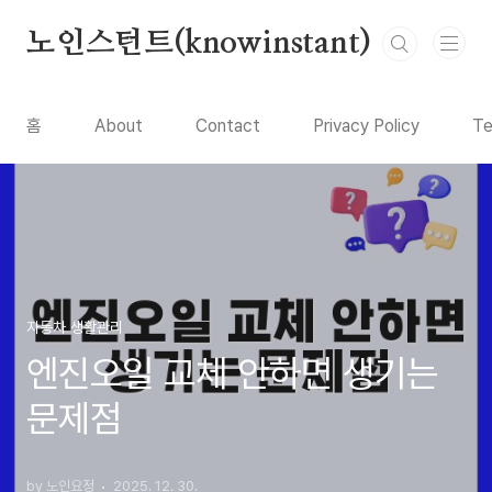
본문 바로가기
노인스턴트(knowinstant)
홈
About
Contact
Privacy Policy
Te
자동차 생활관리
엔진오일 교체 안하면 생기는
문제점
by 노인요정
2025. 12. 30.