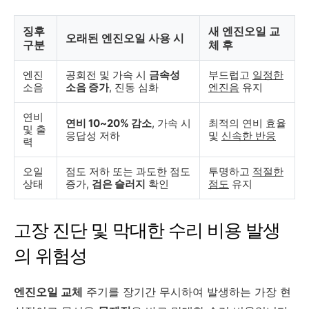
징후
새 엔진오일 교
오래된 엔진오일 사용 시
구분
체 후
엔진
공회전 및 가속 시
금속성
부드럽고
일정한
소음
소음 증가
, 진동 심화
엔진음
유지
연비
연비 10~20% 감소
, 가속 시
최적의 연비 효율
및 출
응답성 저하
및
신속한 반응
력
오일
점도 저하 또는 과도한 점도
투명하고
적절한
상태
증가,
검은 슬러지
확인
점도
유지
고장 진단 및 막대한 수리 비용 발생
의 위험성
엔진오일 교체
주기를 장기간 무시하여 발생하는 가장 현