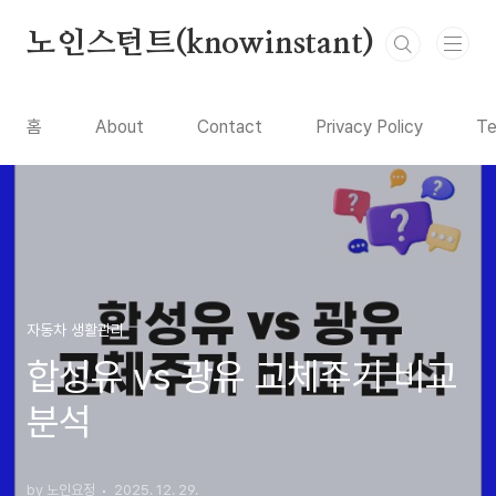
본문 바로가기
노인스턴트(knowinstant)
홈
About
Contact
Privacy Policy
Te
자동차 생활관리
합성유 vs 광유 교체주기 비교
분석
by 노인요정
2025. 12. 29.