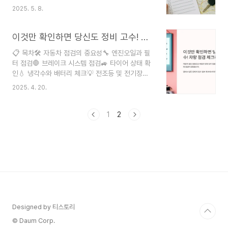
🧍‍♂️ 운전자 컨디션·수면 상태💡 장거리 운전 꿀팁
교체해줘야 차량이 오래 건강하게 움직일 수 있답니
2025. 5. 8.
모음❓ FAQ 장거리 운전을 떠나기 전에는 자동차도
다. 나의 느낌이지만, 평소보다 차가 덜 미끄러지고,
사람처럼 컨디션을 체크해줘야 해요. 출발 전 점검
가속이 묵직하게 느껴진다면 오일 점검 시점일 수..
만 잘해도 도로 위에서의 불안은 크게 줄일 수 있답
이것만 확인하면 당신도 정비 고수! 차량 점검 체크리스트
니다. 정비소를 찾지 않아도 누구나 할 수 있는 기본
📋 목차🛠 자동차 점검의 중요성🔧 엔진오일과 필
점검 항목들이 있어요. 특히 도심 주행보다 고속도
터 점검🛑 브레이크 시스템 점검🚙 타이어 상태 확
로를 오래 달릴 땐 사소한 부분 하나도 놓치면 안 되
인💧 냉각수와 배터리 체크💡 전조등 및 전기장치
죠. 내가 생각했을 때 가장 중요한 건 '사전 준비'의
점검🧼 실내외 상태 및 청결❓ FAQ 정기적으로 자
철저함이에요. 준비된 사람만이 긴 여정에서도 여유
2025. 4. 20.
동차 점검을 받는 건 단순히 고장을 예방하는 걸 넘
를 즐길 수 있거든요. 🧳 이제부터 하나씩 알아볼게
어서, 안전과 직결된 아주 중요한 습관이에요. 점검
요. 🚗💨 🔧 차량 기본 상태 ..
을 게을리하면 예상치 못한 사고나 큰 수리비로 이
1
2
어질 수 있죠. 특히나 계절이 바뀔 때는 차량 상태를
꼼꼼히 체크하는 게 좋아요. 오늘은 내가 생각했을
때 꼭 알아둬야 할 자동차 정기 점검 항목들을 정리
해봤어요. 각 항목마다 실생활에서 유용하게 쓸 수
있는 팁도 함께 알려드릴게요. 체크리스트처럼 따라
가며 점검하면 정비소 안 가도 웬만한 기본 확인은
혼자서도 할 수 있어요! 😉 이제 본격적으로 하나..
Designed by 티스토리
© Daum Corp.