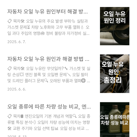
남는 경우가 있어요. 이럴 때 가장 먼저 떠오르는 건
바로 오일 누유죠. 특히 같은 부위에서 반복적으로
자동차 오일 누유 원인부터 해결 방법까지 한눈에 정리!
누유가 발생하면 정말 골치 아픈 일이 되기 쉬워요.
📋 목차🛠️ 오일 누유의 주요 발생 부위🔩 실링과
오일 누유는 단순한 고장처럼 보여도 그 원인은 다
가스켓 문제⏳ 차량 노후화와 고무 부품 열화💧 오
양하고 복잡할 수 있어요. 누유는 차량 성능 저하는
일 과다 주입의 영향🧰 정비 불량과 자가정비 실수
물론이고, 환경 오염과 화재 위험까지 초래할 수 있
🚨 오일 누유 징후와 진단법✅ 누유 예방과 관리 방
기 때문에 조기에 진단하고 정확한 원인을 파악하는
2025. 6. 7.
법❓ FAQ 누유는 자동차의 핵심 부품인 엔진이나
게 중요해요. 이번 글에서는 오일 누유가 반복되는
미션에서 흔히 발생하고, 차량이 오래되거나 정비를
주요 원인과 그에 대한 근본적인 해결책까지 꼼..
제대로 받지 못했을 때 자주 일어나요. 기름이 뚝뚝
자동차 오일 누유 원인과 해결 방법 총정리, 정비소 가기 전 꼭 확인해야 할 체크리스트
떨어진다거나 엔진룸에서 타는 냄새가 난다면, 바로
📋 목차🛠 오일 누유란 무엇일까?🔧 가스켓 및 실
의심해볼 수 있어요. 내가 생각했을 때, 누유는 정비
링 손상💥 엔진 블록 및 오일팬 문제🪛 오일 필터
소 가기 전에 운전자 스스로도 예측하고 점검할 수
및 드레인 플러그 문제🔍 오래된 부품과 열화🛞 잘
있을 정도로 명확한 징후가 있는 편이에요. 그래서
못된 정비 및 부주의❓ FAQ 자동차 오일 누유는 단
오늘은 자동차 오일 누유의 주요 원인들을 하나씩
2025. 6. 6.
순한 오염 문제가 아니에요. 차량 성능과 안전에 직
파헤쳐 보려고 해요. 👨‍🔧 아래에선 각 원인별로 사
접적인 영향을 주는 중요한 경고 신호랍니다. 오일
례와 해결법, 예방법까지 모두 소개할게요. 오..
이 새기 시작하면 엔진 마모, 연비 저하, 심할 경우
오일 종류에 따른 차량 성능 비교, 엔진오일 바꿨더니 차가 확 달라졌어요!
엔진 손상으로 이어질 수 있어요. 운전 중 바닥에 기
📋 목차🛢️ 엔진오일의 기본 개념과 역할🔍 오일 종
름자국이 생기거나 차량 아래쪽에서 꾸준히 기름이
류별 특징 분석💨 오일이 차량 성능에 미치는 영향
떨어지는 모습을 본 적 있다면, 오일 누유가 의심될
🛠️ 교환 주기와 오일 선택 팁📊 오일 성능 비교 실
수 있어요. 지금부터 오일 누유의 대표적인 원인들
험 결과🌱 친환경 오일과 연비의 관계🏁 차량별 추
을 하나씩 파헤쳐 볼게요.🙂 🛠 오일 누유란 무엇일
2025. 5. 13.