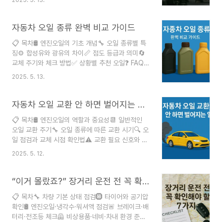
천 오일 가이드❓ FAQ 자동차 오일은 단순한 윤활
까?자동차 오일 누유는 차량의 윤활 시스템이나 기
제 그 이상이에요. 엔진 내부 마찰을 줄이고, 열을
타 오일을 사용하는 부품에서 오일이 비정상적으
식히며, 슬러지를 제거하는 중요한 역할을 해요. 특
자동차 오일 종류 완벽 비교 가이드
로..
히 어떤 오일을 사용하느냐에 따라 차량의 성능, 연
📋 목차🛢️ 엔진오일의 기초 개념🔧 오일 종류별 특
비, 수명까지 영향을 받는다는 사실 알고 있었나요?
징⚙️ 합성유와 광유의 차이📏 점도 등급과 의미🔄
최근에는 다양한 합성 오일이 등장하면서 운전자들
교체 주기와 체크 방법✅ 상황별 추천 오일❓ FAQ
의 선택 폭이 넓어졌고, 그만큼 올바른 오일 선택의
자동차 오일은 차량의 성능과 수명을 결정짓는 아주
중요성도 높아졌어요. 나의 자동차에 맞는 오일을
2025. 5. 13.
중요한 요소예요. 오일의 종류에 따라 엔진 보호, 연
정확히 이해하면, 연비 향상은 물론이고 정비 비용
비, 출력 등 다양한 부분에서 차이가 생기기 때문에
도 아낄 수 있답니다. 그럼 이제 본격적으로 오일..
꼭 제대로 알고 선택해야 해요. 특히 2025년 현재
자동차 오일 교환 안 하면 벌어지는 일 5가지 (교체 시기 완벽 정리!)
는 친환경 차량 증가와 함께 하이브리드 전용 오일
📋 목차🛢 엔진오일의 역할과 중요성📆 일반적인
이나 EV 전용 윤활유도 등장하고 있어요. 나에게 맞
오일 교환 주기🔧 오일 종류에 따른 교환 시기🔍 오
는 오일을 고르기 위해선 오일의 종류, 점도, 용도
일 점검과 교체 시점 확인법⚠ 교환 필요 신호와 증
등을 정확히 비교해 보는 게 필요하답니다. 🛢️ 엔진
상💰 교체 비용과 절약 팁✅ 전문가의 오일 관리 팁
오일의 기초 개념엔진오일은 자동차 엔진 내부 부품
2025. 5. 12.
❓ FAQ 🚗 자동차 오일은 엔진의 원활한 작동과 수
들의 마찰을 줄여주는 윤활유 역할을 해요. 또한 냉
명을 위해 없어서는 안 될 존재예요. 마치 사람에게
각, 세정, 부식 방지, 밀봉 등의 다..
피가 흐르듯, 오일은 엔진 속 부품들을 부드럽게 움
“이거 몰랐죠?” 장거리 운전 전 꼭 확인해야 할 7가지
직이게 도와주며 마모를 방지해요. 특히 오일은 냉
📋 목차🔧 차량 기본 상태 점검🛞 타이어와 공기압
각, 세정, 윤활, 방청의 역할까지 도맡고 있어요. 그
확인🛢️ 엔진오일·냉각수·워셔액 점검🚨 브레이크·배
런데 시간이 지나면 오일은 점점 더럽고 점도가 떨
터리·전조등 체크🦺 비상용품·네비·차내 환경 준비
어지면서 기능이 약해지죠. 이 때문에 정기적으로