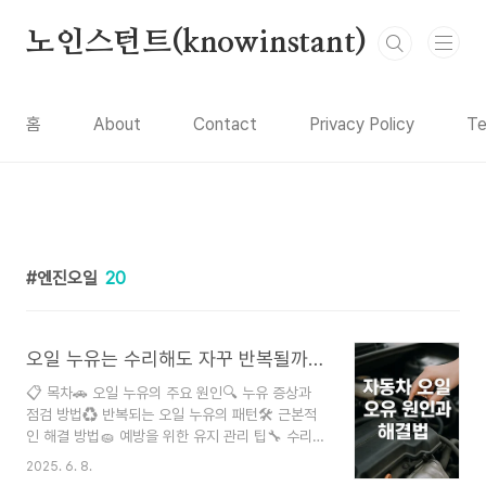
본문 바로가기
노인스턴트(knowinstant)
홈
About
Contact
Privacy Policy
Te
엔진오일
20
오일 누유는 수리해도 자꾸 반복될까? 진짜 원인과 근본 해결법은 따로 있다!
📋 목차🚗 오일 누유의 주요 원인🔍 누유 증상과
점검 방법♻ 반복되는 오일 누유의 패턴🛠 근본적
인 해결 방법🧽 예방을 위한 유지 관리 팁🔧 수리
시 주의할 점📊 오일 관련 주요 부위 비교표❓ FAQ
2025. 6. 8.
자동차를 운전하다 보면 바닥에 검은 기름 자국이