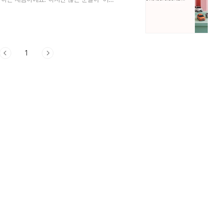
우가 많죠. 그래서 오늘은 2025년 기준으로
세금이 부과되는지 아주 쉽고 재밌게 정리해
세금 혜택이 상당하기 때문에 꼭 알고 계셔야
해결해드릴게요! 🧠 🚗 자동차세의..
1