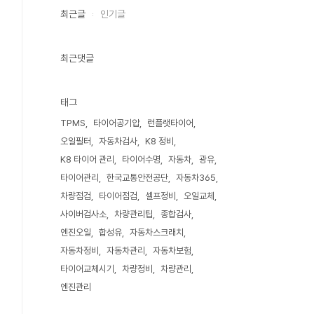
최근글
인기글
최근댓글
태그
TPMS
타이어공기압
런플랫타이어
오일필터
자동차검사
K8 정비
K8 타이어 관리
타이어수명
자동차
광유
타이어관리
한국교통안전공단
자동차365
차량점검
타이어점검
셀프정비
오일교체
사이버검사소
차량관리팁
종합검사
엔진오일
합성유
자동차스크래치
자동차정비
자동차관리
자동차보험
타이어교체시기
차량정비
차량관리
엔진관리