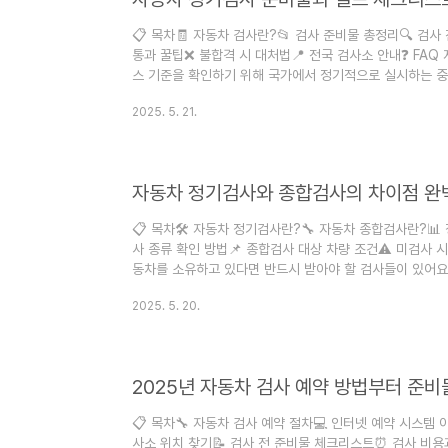
📋 목차🧾 자동차 검사란?📂 검사 준비물 총정리🔍 검사 
통과 꿀팁❌ 불합격 시 대처법📍 전국 검사소 안내❓ FA
스 기준을 확인하기 위해 국가에서 정기적으로 실시하는 중
검사 시기를 확인하고 제때 준비하는 것이 정말 중요해요. 
2025. 5. 21.
량 운행에 제한이 생길 수 있답니다. 이번 글에서는 자동차
할 체크리스트를 정리해서 누구나 쉽게 준비할 수 있도록 
트만 제대로 지킨다면 검사 당일 긴장할 이유가 하나도 없어요
자동차 정기검사와 종합검사의 차이점 완
📋 목차🛠️ 자동차 정기검사란?🔧 자동차 종합검사란?📊
사 종류 확인 방법📌 종합검사 대상 차량 조건⚠️ 미검사 시
동차를 소유하고 있다면 반드시 받아야 할 검사들이 있어요.
사'와 '종합검사'랍니다. 이 둘은 이름이 비슷해서 헷갈릴 수
2025. 5. 20.
다르기 때문에 제대로 구분해서 알아두는 게 중요해요. 내가
는 것만으로도 불필요한 과태료를 피할 수 있고, 내 차 상태
2025년 현재 자동차 검사 기준은 더 정교해지고 있어요. 차
2025년 자동차 검사 예약 방법부터 준비
📋 목차🔧 자동차 검사 예약 절차💻 인터넷 예약 시스템 
사소 위치 찾기📝 검사 전 준비물 체크리스트⏰ 검사 비용과