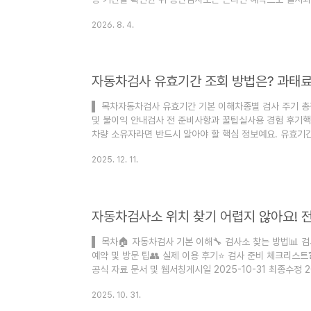
기 화면에서 검사가능 항목과 접수 방식을 확인하면 됩니다.정
2026. 8. 4.
차365, TS한국교통안전공단, 사이버검사소, 국가법령정
사 유효기간을 조회한 뒤, 공단검사소는 사이버검사소에서
예약 일시가 표시되는지 확인하면 완료입니다. 민간 지정검
다음 해당 검사소의 예약..
자동차검사 유효기간 조회 방법은? 과태료
▌ 목차자동차검사 유효기간 기본 이해차종별 검사 주기 
및 불이익 안내검사 전 준비사항과 꿀팁실사용 경험 후기핵
차량 소유자라면 반드시 알아야 할 핵심 정보예요. 유효기
처리에도 불이익이 생길 수 있답니다. 특히 바쁜 일상 속에
2025. 12. 11.
요. 내가 생각했을 때 자동차검사는 단순히 법적 의무를 넘
절차라고 생각해요. 브레이크, 조향장치, 배기가스 등 핵심
기도 하답니다. 오늘 이 글에서 조회 방법부터 과태료 피하는
동차검사 ..
자동차검사소 위치 찾기 어렵지 않아요! 
▌ 목차🏠 자동차검사 기본 이해🔧 검사소 찾는 방법📊 
예약 및 방문 팁👥 실제 이용 후기⭐ 검사 준비 체크리스
공식 자료 문서 및 웹서칭게시일 2025-10-31 최종수정 2
earnspot@naver.com자동차검사는 차량 소유자라면
2025. 10. 31.
요. 하지만 막상 검사 시기가 다가오면 어디로 가야 할지,
특히 처음 차를 구매하신 분들이나 이사를 가신 분들은 더