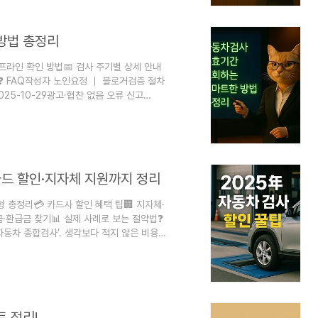
단 검사소가 95개, 민간 지정정..
방법 총정리
오프라인 확인 방법📅 검사 주기별 상세 안내
법❓ FAQ작성자 노인요정 ｜ 블로거검증 절차
025-10-29광고·협찬 없음 오류 신고
고 놓치면 과태료가 부과되는데요, 많은 분들이
구입했거나 오래된 차량을 운행하시는 분들은
효기간을 가장 쉽고 빠르게 조회하는 방법부터
25년 현재 자동차검사는 한국교통안전공..
카드 할인·지자체 지원까지 정리
 총정리💳 카드사 할인 혜택 팁🏢 지자체·
금·환급금 찾기📊 실제 사례로 보는 절약법❓
자동차 종합검사’. 생각보다 적지 않은 비용이
 2025년 현재 자동차 검사비용은 기본 2만
디젤 차량이나 대형 차량의 경우 검사 기준도
용 할인 꿀팁’을 총정리해 드릴게요. 무조건
 피할 수 있는 과태료까지 꼼..
 정리!