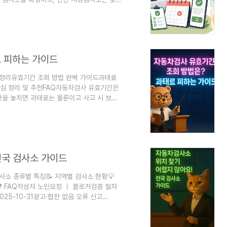
보 확인 기준일: 2026년 8월 4일 · 자동
보센터 공식 안내 기준한줄 결론차량번호로 검
 날짜·시간을 예약하고 예약 내역에 검사소와
사소는 공식 찾기 화면에서 업체를 확인한
 피하는 가이드
총정리유효기간 조회 방법 완벽 가이드과태료
심 정리 및 추천FAQ자동차검사 유효기간은
간을 놓치면 과태료는 물론이고 사고 시 보험
서 검사 만료일을 깜빡하는 분들이 정말 많아
어서 내 차와 가족의 안전을 지키는 중요한
 안전 항목을 점검받을 수 있는 좋은 기회이
 법까지 꼼꼼하게 알려드릴게요! 🚗 🚗 자
전국 검사소 가이드
검사소 종류별 특징📝 지역별 검사소 현황💡
트❓ FAQ작성자 노인요정 ｜ 블로거검증 절차
025-10-31광고·협찬 없음 오류 신고
 누구나 정기적으로 받아야 하는 필수 절차예
 어떻게 예약해야 할지 막막하신 분들이 많죠.
욱 어려움을 느끼실 거예요. 자동차검사소는