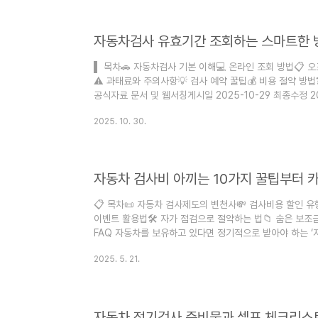
전국에 약 2,200여 개가 운영되고 있어요. 한국교통안전공
자동차검사 유효기간 조회하는 스마트한 
▌ 목차🚗 자동차검사 기본 이해💻 온라인 조회 방법📋 
⚠️ 과태료와 주의사항💡 검사 예약 꿀팁💰 비용 절약 방
공식자료 문서 및 웹서칭게시일 2025-10-29 최종수정 2
earnspot@naver.com자동차검사 유효기간을 깜빡하
2025. 10. 30.
정확한 검사 시기를 헷갈려하시더라고요. 특히 중고차를 
더욱 혼란스러워하시는 것 같아요. 오늘은 자동차검사 유
검사 주기, 과태료까지 모든 것을 정리해드릴게요! 🚙 20
자동차 검사비 아끼는 10가지 꿀팁부터 
📋 목차📜 자동차 검사제도의 변천사💸 검사비용 할인 유형
이벤트 활용법🛠️ 자가 점검으로 절약하는 법📁 숨은 보조
FAQ 자동차를 보유하고 있다면 정기적으로 받아야 하는 ‘
들기 때문에 많은 분들이 비용을 아끼는 법을 찾고 있어요.
2025. 5. 21.
원대부터 많게는 7~8만 원까지 다양하게 발생해요. 특히 
더 까다롭고 가격도 높답니다. 이 글에서는 ‘자동차 검사비
아낄 수 있는 카드 할인부터, 지자체 이벤트, 자가 점검으로
자동차 정기검사 준비물과 셀프 체크리스트