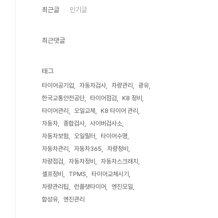
최근글
인기글
최근댓글
태그
타이어공기압
자동차검사
차량관리
광유
한국교통안전공단
타이어점검
K8 정비
타이어관리
오일교체
K8 타이어 관리
자동차
종합검사
사이버검사소
자동차보험
오일필터
타이어수명
자동차관리
자동차365
차량정비
차량점검
자동차정비
자동차스크래치
셀프정비
TPMS
타이어교체시기
차량관리팁
런플랫타이어
엔진오일
합성유
엔진관리