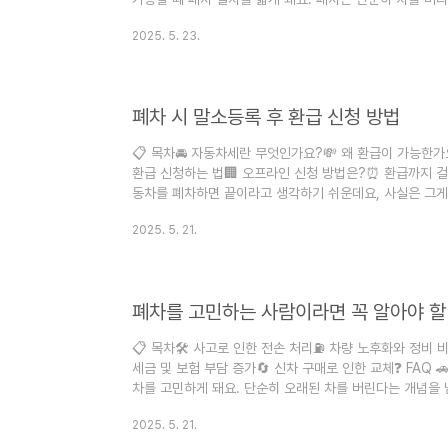
하고, 세금 환급까지 연결되는 중요한 과정이에요. 특히 최
2025. 5. 23.
간편해졌지만, 여전히 준비해야 할 서류와 단계들이 명확히 
가장 최신의 폐차 절차 정보를 정리했어요. 폐차를 준비 중
지, 서류는 무엇을 챙겨야 할지, 폐차 후 세금은 환급되는지 
폐차 시 말소등록 후 환급 신청 방법
📋 목차🚘 자동차세란 무엇인가요?💸 왜 환급이 가능한가
환급 신청하는 법🏢 오프라인 신청 방법은?⏰ 환급까지 걸리
동차를 폐차하면 끝이라고 생각하기 쉬운데요, 사실은 그게
납부로 이미 납부한 경우가 많기 때문에, 폐차일 이후의 
2025. 5. 21.
니다. 😲 이 글에서는 폐차 후 자동차세 환급이 가능한 
릴게요. 제가 생각했을 때 이건 꼭 챙겨야 할 혜택이에요!
게요! 📘 🚘 자동차세란 무엇인가요?자동차세는 자동차를 
📋 목차🛠 사고로 인한 전손 처리⛽ 차량 노후화와 정비 비
세금 및 보험 부담 증가🔄 신차 구매로 인한 교체❓ FAQ 
차를 고민하게 돼요. 단순히 오래된 차를 버린다는 개념을 
죠. 내 차를 폐차해야 할 때가 온 걸까 고민이 들었다면, 
2025. 5. 21.
BEST5'를 꼭 참고해 보세요. 실제 폐차 전문가들이 자
단순한 끝이 아니라 새로운 시작일 수도 있어요. 경제적 손