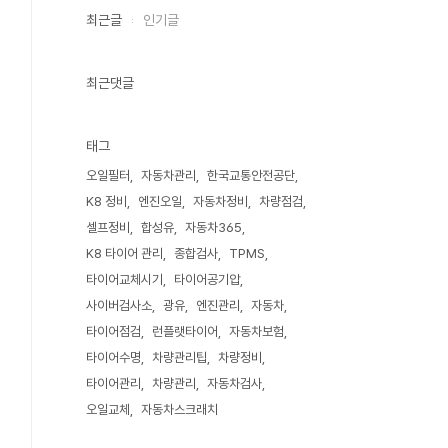
최근글
인기글
최근댓글
태그
오일필터
자동차관리
한국교통안전공단
K8 정비
엔진오일
자동차정비
차량점검
셀프정비
합성유
자동차365
K8 타이어 관리
종합검사
TPMS
타이어교체시기
타이어공기압
사이버검사소
광유
엔진관리
자동차
타이어점검
런플랫타이어
자동차보험
타이어수명
차량관리팁
차량정비
타이어관리
차량관리
자동차검사
오일교체
자동차스크래치