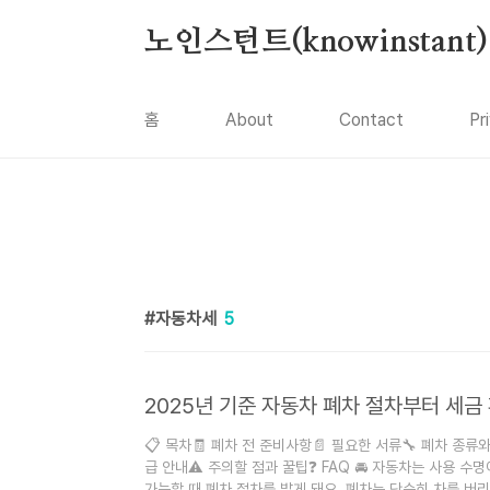
본문 바로가기
노인스턴트(knowinstant)
홈
About
Contact
Pr
자동차세
5
2025년 기준 자동차 폐차 절차부터 세금
📋 목차🧾 폐차 전 준비사항📄 필요한 서류🔧 폐차 종류와 
급 안내⚠️ 주의할 점과 꿀팁❓ FAQ 🚘 자동차는 사용 수
가능할 때 폐차 절차를 밟게 돼요. 폐차는 단순히 차를 버