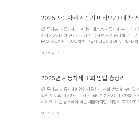
갈아탈 기회가 될 수도 있거든요. 내가 생각했을 때 폐차 타이
2025 자동차세 계산기 미리보기! 내 차 
📋 목차🚗 자동차세의 정의와 개념💰 자동차세 부과 기준
차이⚡ 전기차와 친환경차의 세금 혜택📅 자동차세 납부 시
FAQ 자동차세는 자동차를 보유한 사람이라면 누구나 내야 
게 계산되는지', '얼마를 내야 하는지' 정확히 모르시는 경
2025. 4. 9.
자동차세가 어떻게 계산되는지, 그리고 어떤 차종에 어떤 
봤어요! 🚘 특히 전기차나 하이브리드차를 타시는 분들은 
유리하답니다! 이 글 하나로 자동차세의 모든 궁금증을 싹~ 
2025년 자동차세 조회 방법 총정리
📋 목차🚗 자동차세란?💡 자동차세 조회 방법📱 모바일
할인 제도⚠️ 자동차세 미납 시 불이익❓ FAQ 자동차를 소
세예요. 매년 납부해야 하는 세금이지만, 어떻게 조회하고 
에서는 2025년 기준으로 자동차세가 무엇인지부터 조회 
2025. 4. 6.
드릴게요. 궁금했던 모든 걸 한눈에 정리했으니 끝까지 읽
조회하고 납부할 수 있어서 놓치면 아까운 혜택도 많답니다.
소유하고 있는 사람이라면 반드시 내야 하는 지방세 중 하나