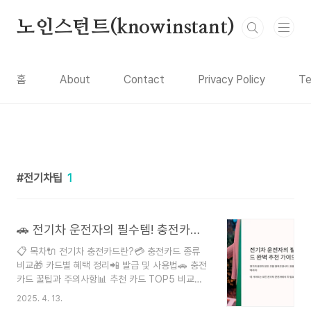
본문 바로가기
노인스턴트(knowinstant)
홈
About
Contact
Privacy Policy
Te
전기차팁
1
🚗 전기차 운전자의 필수템! 충전카드 추천 가이드
📋 목차🔌 전기차 충전카드란?💳 충전카드 종류
비교🎁 카드별 혜택 정리📲 발급 및 사용법🚗 충전
카드 꿀팁과 주의사항📊 추천 카드 TOP5 비교📝
실사용자 후기 요약❓ FAQ 전기차를 처음 구매하
2025. 4. 13.
면, 가장 많이 헷갈리는 게 바로 '충전카드'예요. 충