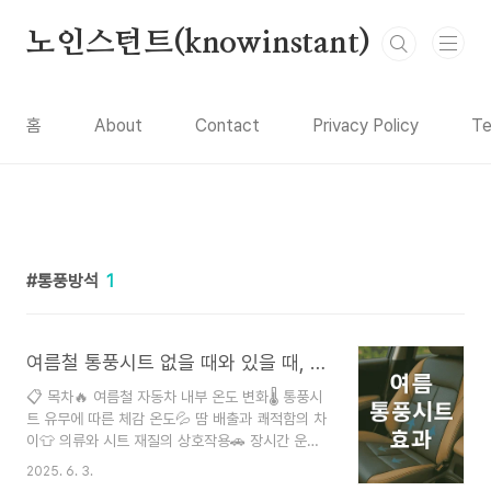
본문 바로가기
노인스턴트(knowinstant)
홈
About
Contact
Privacy Policy
Te
통풍방석
1
여름철 통풍시트 없을 때와 있을 때, 체감 온도는 얼마나 다를까?
📋 목차🔥 여름철 자동차 내부 온도 변화🌡️ 통풍시
트 유무에 따른 체감 온도💦 땀 배출과 쾌적함의 차
이👕 의류와 시트 재질의 상호작용🚗 장시간 운전
시 피로도 차이💰 통풍시트 설치 및 유지 비용👍 추
2025. 6. 3.
천 상황 및 팁❓ FAQ 여름철 차량 안은 순식간에 찜