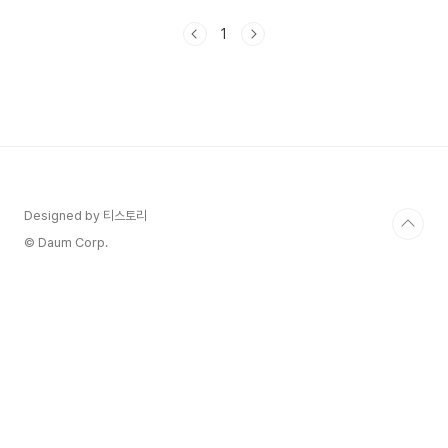
동시에 추구할 수 있는 똑똑한 선택이에요. 특히
2025년 현재는 전기차 전환기로, 하이브리드차가
1
실용성과 효율을 두루 갖춘 대안으로 각광받고 있
죠. 하지만 하이브리드차가 정말 경제적일까? 실제
유지비는 얼마나 들까? 이런 궁금증을 가진 분들 많
으시죠. 이 글에서는 연료비, 수리비, 세금, 배터리
비용까지 실제 유지비를 낱낱이 파헤쳐 볼게요. 내
가 생각했을 때, 하이브리드차는 초반 구매 비용은
조금 더 들 수 있어도 장기적으로 봤을 때는 경제적
인 선..
Designed by 티스토리
© Daum Corp.