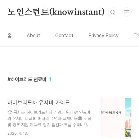
본문 바로가기
노인스턴트(knowinstant)
홈
About
Contact
Privacy Policy
Te
하이브리드 연료비
1
하이브리드차 유지비 가이드
📋 목차🚗 하이브리드차의 개념과 원리💸 연료비
와 유지비 비교🔋 배터리 수명과 교체비용🏛 세금
및 정부 지원 혜택🧰 정기 점검과 부품 수리비🔍 전
기차·내연기관차와 비교💡 하이브리드차 구매 팁❓
2025. 4. 18.
FAQ 하이브리드 차량은 연료 효율성과 친환경성을