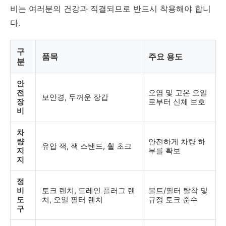
비는 여러분의 건강과 직결되므로 반드시 착용해야 합니
다.
구
품목
주요 용도
분
안
전
오염 및 고온 오일
보안경, 두꺼운 장갑
장
로부터 신체 보호
비
차
량
안전하게 차량 하
유압 잭, 잭 스탠드, 휠 초크
지
부를 확보
지
정
비
토크 렌치, 드레인 플러그 렌
볼트/필터 탈착 및
도
치, 오일 필터 렌치
규정 토크 준수
구