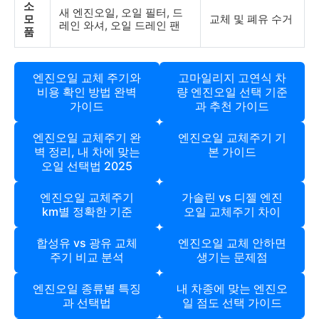
소
새 엔진오일, 오일 필터, 드
모
교체 및 폐유 수거
레인 와셔, 오일 드레인 팬
품
엔진오일 교체 주기와
고마일리지 고연식 차
비용 확인 방법 완벽
량 엔진오일 선택 기준
가이드
과 추천 가이드
엔진오일 교체주기 완
엔진오일 교체주기 기
벽 정리, 내 차에 맞는
본 가이드
오일 선택법 2025
엔진오일 교체주기
가솔린 vs 디젤 엔진
km별 정확한 기준
오일 교체주기 차이
합성유 vs 광유 교체
엔진오일 교체 안하면
주기 비교 분석
생기는 문제점
엔진오일 종류별 특징
내 차종에 맞는 엔진오
과 선택법
일 점도 선택 가이드