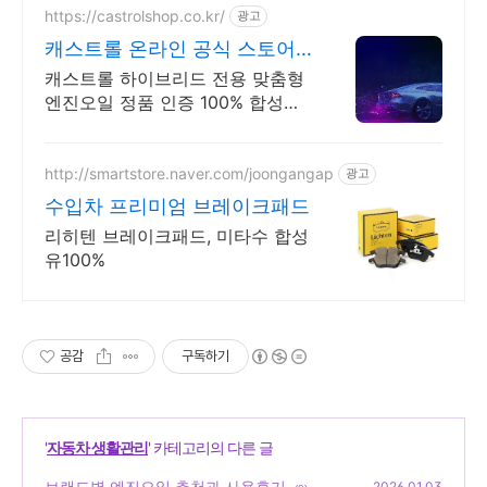
https://castrolshop.co.kr/
광고
캐스트롤 온라인 공식 스토어
엔진오일 전문 브랜드
캐스트롤 하이브리드 전용 맞춤형
엔진오일 정품 인증 100% 합성엔
진오일
http://smartstore.naver.com/joongangap
광고
수입차 프리미엄 브레이크패드
리히텐 브레이크패드, 미타수 합성
유100%
공감
구독하기
'
자동차 생활관리
' 카테고리의 다른 글
브랜드별 엔진오일 추천과 사용후기
2026.01.03