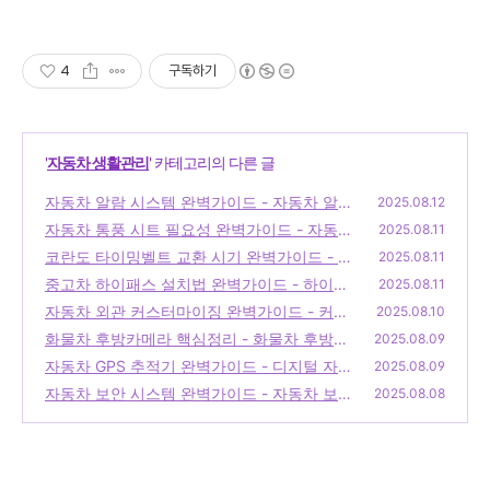
4
구독하기
'
자동차 생활관리
' 카테고리의 다른 글
자동차 알람 시스템 완벽가이드 - 자동차 알람
2025.08.12
시스템, 차량 방범 시스템, 자동차 보안 솔루
자동차 통풍 시트 필요성 완벽가이드 - 자동차
2025.08.11
션, 차량 도난 방지, 자동차 안전 장치
통풍시트 시공, 차량용 통풍시트, 자동차 통풍
(0)
코란도 타이밍벨트 교환 시기 완벽가이드 - 티
2025.08.11
방석
볼리 타이밍 벨트, 코란도 스포츠 부품, qm6
(0)
중고차 하이패스 설치법 완벽가이드 - 하이패
2025.08.11
타이밍 벨트
스 단말기, 하이패스 카드, 하이패스 단말기 등
(0)
자동차 외관 커스터마이징 완벽가이드 - 커스
2025.08.10
록
터마이즈, 커스터마이징의 뜻, customizing
(0)
화물차 후방카메라 핵심정리 - 화물차 후방카
2025.08.09
메라, 후방카메라 설치, 후방카메라 모니터
(0)
자동차 GPS 추적기 완벽가이드 - 디지털 자동
(0)
2025.08.09
차 속도계, 소형 gps, 자동차 gps 위치추적
자동차 보안 시스템 완벽가이드 - 자동차 보안
(0)
2025.08.08
시스템, 차량 자물쇠 보안, 자동차 도난 방지,
스마트 키 보안, 차량 보안 기술
(0)